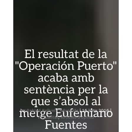
El resultat de la
"Operación Puerto"
acaba amb
sentència per la
que s’absol al
metge Eufemiano
by
Rebled Bellvehí Advocats
|
16 juny 2016
|
Actualitat
,
Articles d'opinió
Fuentes