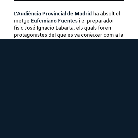
L’Audiència Provincial de Madrid
ha absolt el
metge
Eufemiano Fuentes
i el preparador
físic José Ignacio Labarta, els quals foren
protagonistes del que es va conèixer com a la
“
Operación Puerto
”, el cas de dopatge amb
més ressò mundial de la història de l’esport
espanyol.
Antecedents de fet
Han quedat provats en els fets descrits a la
sentència que el Sr. Fuentes, metge
especialista en medicina de l’esport i
responsable mèdic de diferents equips
ciclistes, entre ells el
Kelme
i
ONCE
, així com
d’esportistes professionals a nivell particular,
des de l’any 2002 estava desenvolupant una
sèrie d’extraccions sanguínies a determinats
esportistes, concretament ciclistes, amb la